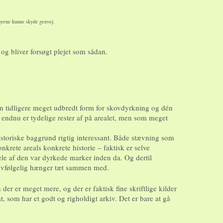
gerne kunne skyde genvej.
og bliver forsøgt plejet som sådan.
 en tidligere meget udbredt form for skovdyrkning og dén
 endnu er tydelige rester af på arealet, men som meget
istoriske baggrund rigtig interessant. Både stævning som
nkrete areals konkrete historie – faktisk er selve
e af den var dyrkede marker inden da. Og dertil
lvfølgelig hænger tæt sammen med.
er er meget mere, og der er faktisk fine skriftlige kilder
, som har et godt og righoldigt arkiv. Det er bare at gå