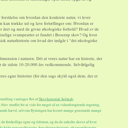
 forståelse om hvordan den konkrete natur, vi lever
n kan trække ud og lave fortællinger om: Hvordan er
nover året og med de givne økologiske forhold? Hvad
er
de
spiselige svampearter er fundet i Boserup skov? Og hvor
sisk naturhistorie om hvad der indgår i “det økologiske
imension i naturen. Dét at vores natur har en historie, der
r de sidste 10-20.000 års vedkommende. Selvfølgelig
res egne historier (for den sags skyld også dem, der er
rmidling varetages flot af
Skovhistorisk Selskab
.
blev straffet for at vide for meget af en videnforagtende regering,
unde hævd, selvom flytningen har kostet mange genstande mange
 i de forskellige egne og tidsrum, og da de enkelte skove af hver
da både personalhistorie, forvaltningshistorie, økonomihistorie,