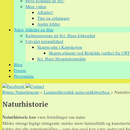
Hvor kommer de fra?
Mere viden
Affaldet!
Tips og erfaringer
Andre kilder
Tekst, billeder og film
Kulturgraverne på Sct. Hans kirkegård
Udvidet terrænfrihed
Skærm-elm i Kæpskoven
Skærm-elmene ved Roskilde (artikel fra URT
Sct. Hans Hospitalsområde
Blog
Forum
Persondata
Bjørns Naturtjeneste
»
Lommefilosofisk natur-ordkløverbog
» Naturhis
Naturhistorie
Naturhistorie
kan
være fortællinger om natur.
Måske strengt fagligt stringente; måske mere fantasifuldt og kunstneri
kaldes det ofte natur
formidling
– som dog også kan være andet end fortal