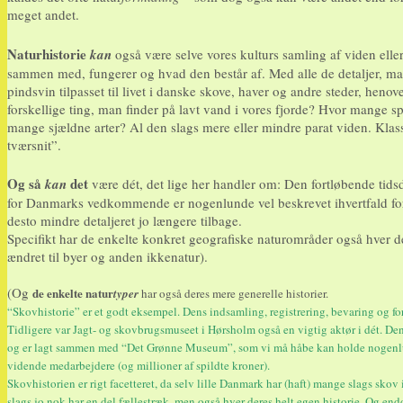
meget andet.
Naturhistorie
kan
også være selve vores kulturs samling af viden eller
sammen med, fungerer og hvad den består af. Med alle de detaljer, ma
pindsvin tilpasset til livet i danske skove, haver og andre steder, he
forskellige ting, man finder på lavt vand i vores fjorde? Hvor mange 
mange sjældne arter? Al den slags mere eller mindre parat viden. Klas
tværsnit”.
Og så
det
kan
være dét, det lige her handler om: Den fortløbende tidsd
for Danmarks vedkommende er nogenlunde vel beskrevet ihvertfald fo
desto mindre detaljeret jo længere tilbage.
Specifikt har de enkelte konkret geografiske naturområder også hver de
ændret til byer og anden ikkenatur).
(Og
de enkelte natur
typer
har også deres mere generelle historier.
“Skovhistorie” er et godt eksempel. Dens indsamling, registrering, bevaring og fo
Tidligere var Jagt- og skovbrugsmuseet i Hørsholm også en vigtig aktør i dét. Den 
og er lagt sammen med “Det Grønne Museum”, som vi må håbe kan holde nogenl
vidende medarbejdere (og millioner af spildte kroner).
Skovhistorien er rigt facetteret, da selv lille Danmark har (haft) mange slags skov
slags jo nok har en del fællestræk, men også hver deres helt egen historie. Og end