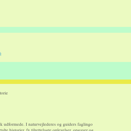
)
torie
sk udformede. I naturvejlederes og guiders faglingo
te historier, fx tilrettelagte oplevelser, opgaver og