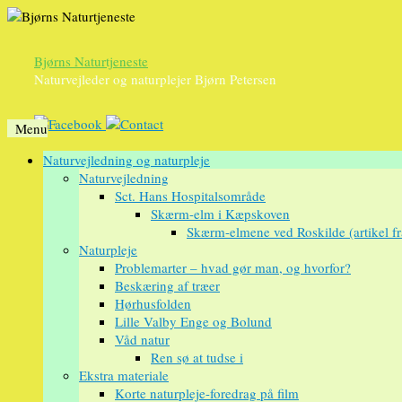
Bjørns Naturtjeneste
Naturvejleder og naturplejer Bjørn Petersen
Menu
Videre
Naturvejledning og naturpleje
til
Naturvejledning
indhold
Sct. Hans Hospitalsområde
Skærm-elm i Kæpskoven
Skærm-elmene ved Roskilde (artikel f
Naturpleje
Problemarter – hvad gør man, og hvorfor?
Beskæring af træer
Hørhusfolden
Lille Valby Enge og Bolund
Våd natur
Ren sø at tudse i
Ekstra materiale
Korte naturpleje-foredrag på film