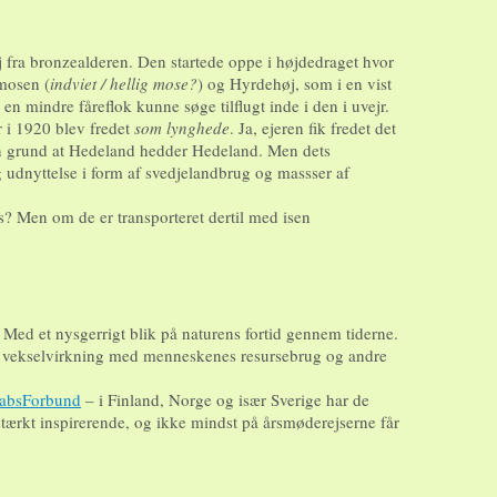
 fra bronzealderen. Den startede oppe i højdedraget hvor
emosen (
indviet / hellig mose?
) og Hyrdehøj, som i en vist
n mindre fåreflok kunne søge tilflugt inde i den i uvejr.
 i 1920 blev fredet
som lynghede
. Ja, ejeren fik fredet det
en grund at Hedeland hedder Hedeland. Men dets
g udnyttelse i form af svedjelandbrug og massser af
s? Men om de er transporteret dertil med isen
 Med et nysgerrigt blik på naturens fortid gennem tiderne.
nde vekselvirkning med menneskenes resursebrug og andre
kabsForbund
– i Finland, Norge og især Sverige har de
 stærkt inspirerende, og ikke mindst på årsmøderejserne får