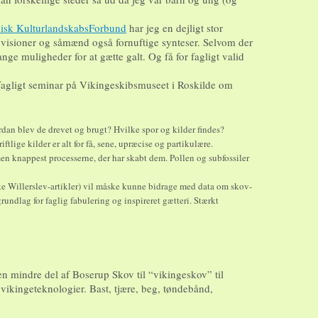
isk KulturlandskabsForbund
har jeg en dejligt stor
 visioner og såmænd også fornuftige synteser. Selvom der
ange muligheder for at gætte galt. Og få for fagligt valid
 fagligt seminar på Vikingeskibsmuseet i Roskilde om
n blev de drevet og brugt? Hvilke spor og kilder findes?
iftlige kilder er alt for få, sene, upræcise og partikulære.
en knappest processerne, der har skabt dem. Pollen og subfossiler
Eske Willerslev-artikler) vil måske kunne bidrage med data om skov-
undlag for faglig fabulering og inspireret gætteri. Stærkt
en mindre del af Boserup Skov til “vikingeskov” til
i vikingeteknologier. Bast, tjære, beg, tøndebånd,