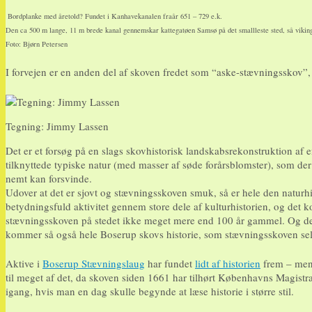
Bordplanke med åretold? Fundet i Kanhavekanalen fraår 651 – 729 e.k.
Den ca 500 m lange, 11 m brede kanal gennemskar kattegatøen Samsø på det smallleste sted, så vikin
Foto: Bjørn Petersen
I forvejen er en anden del af skoven fredet som “aske-stævningsskov”, 
Tegning: Jimmy Lassen
Det er et forsøg på en slags skovhistorisk landskabsrekonstruktion af
tilknyttede typiske natur (med masser af søde forårsblomster), som der
nemt kan forsvinde.
Udover at det er sjovt og stævningsskoven smuk, så er hele den naturh
betydningsfuld aktivitet gennem store dele af kulturhistorien, og det ko
stævningsskoven på stedet ikke meget mere end 100 år gammel. Og del
kommer så også hele Boserup skovs historie, som stævningsskoven se
Aktive i
Boserup Stævningslaug
har fundet
lidt af historien
frem – men d
til meget af det, da skoven siden 1661 har tilhørt Københavns Magistrat
igang, hvis man en dag skulle begynde at læse historie i større stil.