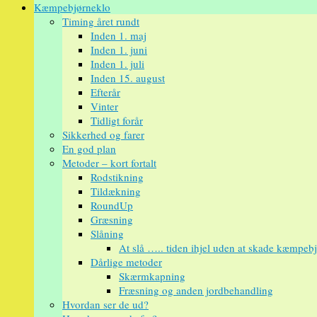
Kæmpebjørneklo
Timing året rundt
Inden 1. maj
Inden 1. juni
Inden 1. juli
Inden 15. august
Efterår
Vinter
Tidligt forår
Sikkerhed og farer
En god plan
Metoder – kort fortalt
Rodstikning
Tildækning
RoundUp
Græsning
Slåning
At slå ….. tiden ihjel uden at skade kæmpeb
Dårlige metoder
Skærmkapning
Fræsning og anden jordbehandling
Hvordan ser de ud?