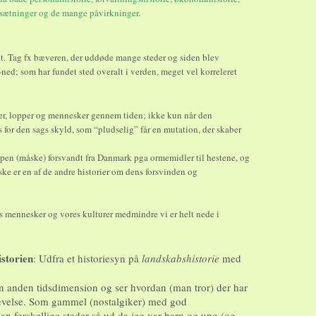
dsætninger og de mange påvirkninger.
ant. Tag fx bæveren, der uddøde mange steder og siden blev
ned; som har fundet sted overalt i verden, meget vel korreleret
ter, lopper og mennesker gennem tiden; ikke kun når den
us for den sags skyld, som “pludselig” får en mutation, der skaber
mpen (måske) forsvandt fra Danmark pga ormemidler til hestene, og
e er en af de andre historier om dens forsvinden og
os mennesker og vores kulturer medmindre vi er helt nede i
storien
:
Udfra et historiesyn på
landskabshistorie
med
en anden tidsdimension og ser hvordan (man tror) der har
plevelse. Som gammel (nostalgiker) med god
an forskellige steder så ud da jeg var barn og ung (og