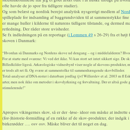
ofte havde de jo spor fra tidligere stadier).
Og som belæst og nordisk berejst analytisk nysgerrigt medlem af
Nord
spilleplade for indsamling af baggrundsviden til at sammenstykke fine
er mange huller i kilderne til naturens tidligere tilstande, og dermed m
retledning. Der råder store uvisheder.
Se fx indledningen på en reportage (
i Lommen 49
s 26-29) fra et højt
skoven i Danmark:
“Hvordan så Danmarks og Nordens skove ud dengang – og i middelalderen? Hvorda
For at starte med svarene: Vi ved det ikke. Vi kan stort set intet sikkert sige. De skr
Billedkilder ligeså. Arkæologiske vidnesbyrd viser nogle af skovens produkter, m
er trods alt ret få. Og svære at sammentolke til sammenhængende skovbilleder.
Total-analyser af DNA-rester i daterbare jordlag (jvf Willerslev et al. 2003 m fl 
arter, men nok ikke om metoder i skovdyrkning og forvaltning. Der er altså gode gr
stimulerende!”
Apropos vikingernes skov, så er der -løse- ideer om måske at indrette 
(for-)historie-formidling af en række af de skov-produkter, der indgik 
birkerødder …. osv osv. Måske bliver det til noget en dag.