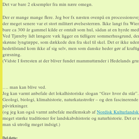
Det var bare 2 eksempler fra min nære omegn.
Der er mange mange flere. Jeg bor fx næsten ovenpå en processionsvej
der meget senere var et stort militært øvelsesterræn. Ikke langt fra Wi
bare ca 300 år gammel kilde er omtalt som hul, sådan at en hyrde med e
Ved Tjæreby lidt længere væk ligger en tidligere sommerhusgrund, der
skønne lyngtæppe, som dækkede den fra skel til skel. Det er ikke ud
hedetilstand kom ikke af sig selv, men som danske heder gør af krafti
græsning.
(Vidste I forresten at der bliver fundet mammuttænder i Hedelands gru
…. man kan blive ved.
Jeg kan varmt anbefale det lokalhistoriske slogan “Grav hvor du står”.
Geologi, biologi, klimahistorie, naturkatastrofer – og den fascinere
påvirkninger.
(og jeg kan også varmt anbefale medlemskab af
Nordisk Kulturlands
meget stærke traditioner for landskabshistorie og naturhistorie. Det er
man så utrolig meget indsigt.)
Del dette: