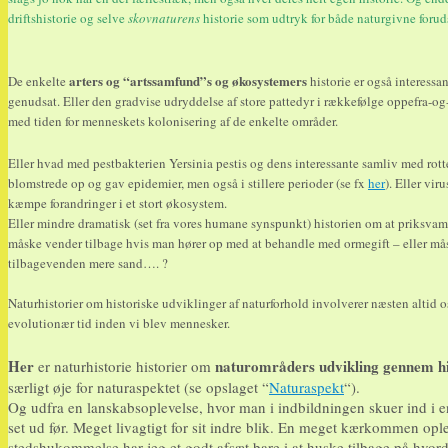
driftshistorie og selve
skovnaturens
historie som udtryk for både naturgivne foru
arters og “artssamfund”s og økosystemers
De enkelte
historie er også interess
genudsat. Eller den gradvise udryddelse af store pattedyr i rækkefølge oppefra-og-
med tiden for menneskets kolonisering af de enkelte områder.
Eller hvad med pestbakterien Yersinia pestis og dens interessante samliv med rot
blomstrede op og gav epidemier, men også i stillere perioder (se fx
her
). Eller vir
kæmpe forandringer i et stort økosystem.
Eller mindre dramatisk (set fra vores humane synspunkt) historien om at priksva
måske vender tilbage hvis man hører op med at behandle med ormegift – eller måsk
tilbagevenden mere sand…. ?
Naturhistorier om historiske udviklinger af naturforhold involverer næsten altid 
evolutionær tid inden vi blev mennesker.
Her
naturområders udvikling gennem hi
er naturhistorie historier om
særligt øje for naturaspektet (se opslaget “
Naturaspekt
“).
Og udfra en lanskabsoplevelse, hvor man i indbildningen skuer ind i 
set ud før. Meget livagtigt for sit indre blik. En meget kærkommen o
stedshukommelse har jeg et godt afsæt bare i at huske tilbage på hvord