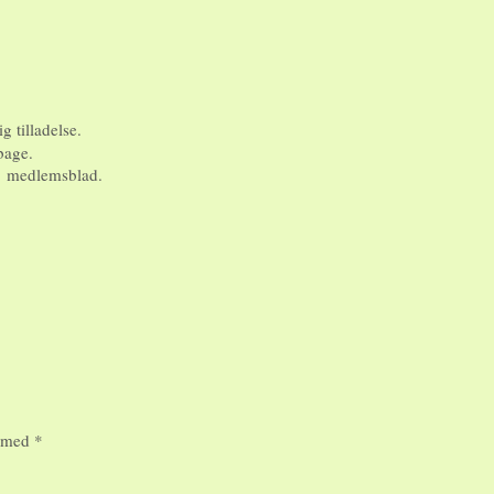
ig tilladelse.
bage.
’s medlemsblad.
t med
*