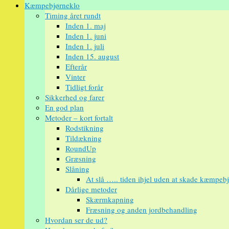
Kæmpebjørneklo
Timing året rundt
Inden 1. maj
Inden 1. juni
Inden 1. juli
Inden 15. august
Efterår
Vinter
Tidligt forår
Sikkerhed og farer
En god plan
Metoder – kort fortalt
Rodstikning
Tildækning
RoundUp
Græsning
Slåning
At slå ….. tiden ihjel uden at skade kæmpeb
Dårlige metoder
Skærmkapning
Fræsning og anden jordbehandling
Hvordan ser de ud?