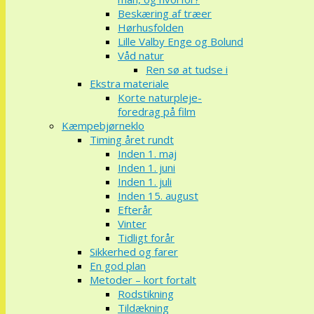
Beskæring af træer
Hørhusfolden
Lille Valby Enge og Bolund
Våd natur
Ren sø at tudse i
Ekstra materiale
Korte naturpleje-
foredrag på film
Kæmpebjørneklo
Timing året rundt
Inden 1. maj
Inden 1. juni
Inden 1. juli
Inden 15. august
Efterår
Vinter
Tidligt forår
Sikkerhed og farer
En god plan
Metoder – kort fortalt
Rodstikning
Tildækning