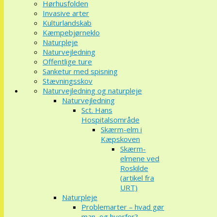
Hørhusfolden
Invasive arter
Kulturlandskab
Kæmpebjørneklo
Naturpleje
Naturvejledning
Offentlige ture
Sanketur med spisning
Stævningsskov
Naturvejledning og naturpleje
Naturvejledning
Sct. Hans
Hospitalsområde
Skærm-elm i
Kæpskoven
Skærm-
elmene ved
Roskilde
(artikel fra
URT)
Naturpleje
Problemarter – hvad gør
man, og hvorfor?