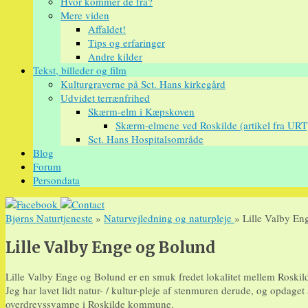
Hvor kommer de fra?
Mere viden
Affaldet!
Tips og erfaringer
Andre kilder
Tekst, billeder og film
Kulturgraverne på Sct. Hans kirkegård
Udvidet terrænfrihed
Skærm-elm i Kæpskoven
Skærm-elmene ved Roskilde (artikel fra URT
Sct. Hans Hospitalsområde
Blog
Forum
Persondata
Bjørns Naturtjeneste
»
Naturvejledning og naturpleje
» Lille Valby En
Lille Valby Enge og Bolund
Lille Valby Enge og Bolund er en smuk fredet lokalitet mellem Roskild
Jeg har lavet lidt natur- / kultur-pleje af stenmuren derude, og opdaget 
overdrevssvampe i Roskilde kommune.