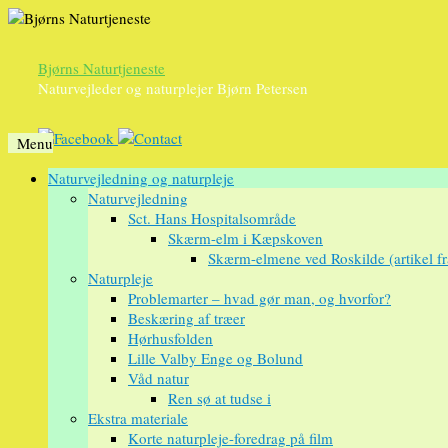
Bjørns Naturtjeneste
Naturvejleder og naturplejer Bjørn Petersen
Menu
Videre
Naturvejledning og naturpleje
til
Naturvejledning
indhold
Sct. Hans Hospitalsområde
Skærm-elm i Kæpskoven
Skærm-elmene ved Roskilde (artikel f
Naturpleje
Problemarter – hvad gør man, og hvorfor?
Beskæring af træer
Hørhusfolden
Lille Valby Enge og Bolund
Våd natur
Ren sø at tudse i
Ekstra materiale
Korte naturpleje-foredrag på film