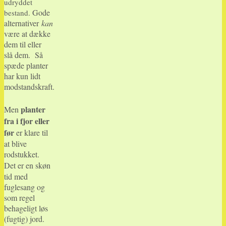
udryddet
Gode
bestand.
alternativer
kan
være at dække
dem til eller
slå dem.
Så
spæde planter
har kun lidt
modstandskraft.
planter
Men
fra i fjor eller
før
er klare til
at blive
rodstukket.
Det er en skøn
tid med
fuglesang og
som regel
behageligt løs
(fugtig) jord.