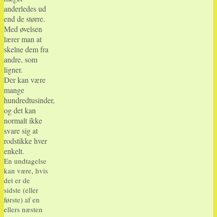
anderledes ud
end de større.
Med øvelsen
lærer man at
skelne dem fra
andre, som
ligner.
Der kan være
mange
hundredtusinder,
og det kan
normalt ikke
svare sig at
rodstikke hver
enkelt.
En undtagelse
kan være, hvis
det er de
sidste (eller
første) af en
ellers næsten