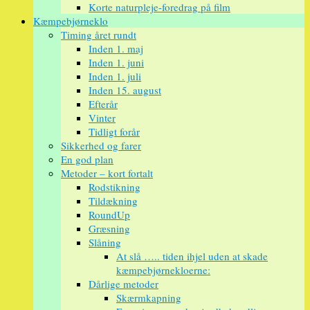
Korte naturpleje-foredrag på film
Kæmpebjørneklo
Timing året rundt
Inden 1. maj
Inden 1. juni
Inden 1. juli
Inden 15. august
Efterår
Vinter
Tidligt forår
Sikkerhed og farer
En god plan
Metoder – kort fortalt
Rodstikning
Tildækning
RoundUp
Græsning
Slåning
At slå ….. tiden ihjel uden at skade
kæmpebjørnekloerne:
Dårlige metoder
Skærmkapning