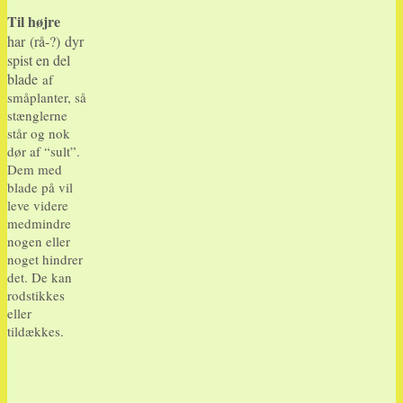
Til højre
har (rå-?) dyr
spist en del
blade
af
småplanter, så
stænglerne
står og nok
dør af “sult”.
Dem med
blade på vil
leve videre
medmindre
nogen eller
noget hindrer
det. De kan
rodstikkes
eller
tildækkes.