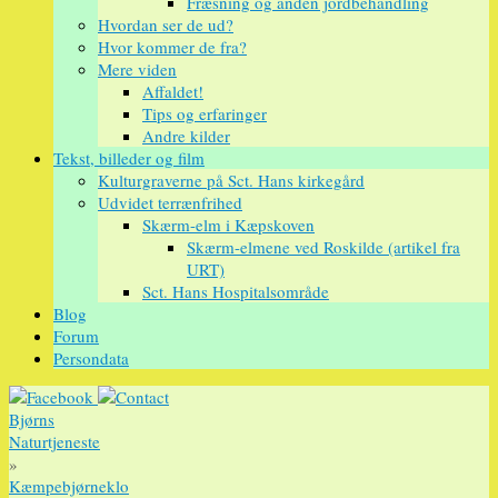
Fræsning og anden jordbehandling
Hvordan ser de ud?
Hvor kommer de fra?
Mere viden
Affaldet!
Tips og erfaringer
Andre kilder
Tekst, billeder og film
Kulturgraverne på Sct. Hans kirkegård
Udvidet terrænfrihed
Skærm-elm i Kæpskoven
Skærm-elmene ved Roskilde (artikel fra
URT)
Sct. Hans Hospitalsområde
Blog
Forum
Persondata
Bjørns
Naturtjeneste
»
Kæmpebjørneklo