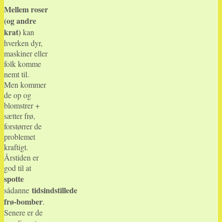
Mellem roser
(og andre
krat)
kan
hverken dyr,
maskiner eller
folk komme
nemt til.
Men kommer
de op og
blomstrer +
sætter frø,
forstørrer de
problemet
kraftigt.
Årstiden er
god til at
spotte
tidsindstillede
sådanne
frø-bomber
.
Senere er de