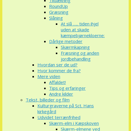
Tildækning
RoundUp
Græsning
Slåning
At slå ….. tiden ihjel
uden at skade
kæmpebjørnekloerne:
Dårlige metoder
Skærmkapning
Fræsning og anden
jordbehandling
Hvordan ser de ud?
Hvor kommer de fra?
Mere viden
Affaldet!
Tips og erfaringer
Andre kilder
Tekst, billeder og film
Kulturgraverne på Sct. Hans
kirkegård
Udvidet terrænfrihed
Skærm-elm i Kæpskoven
Skærm-elmene ved