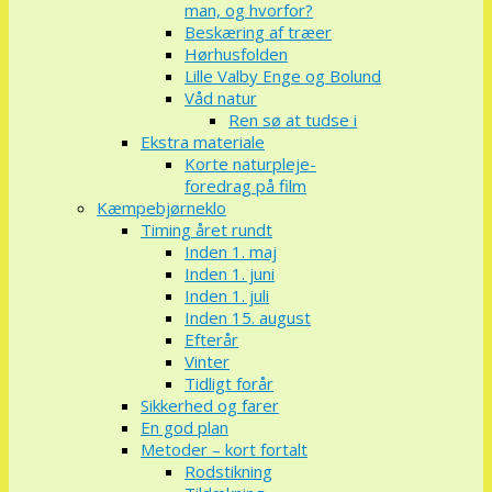
man, og hvorfor?
Beskæring af træer
Hørhusfolden
Lille Valby Enge og Bolund
Våd natur
Ren sø at tudse i
Ekstra materiale
Korte naturpleje-
foredrag på film
Kæmpebjørneklo
Timing året rundt
Inden 1. maj
Inden 1. juni
Inden 1. juli
Inden 15. august
Efterår
Vinter
Tidligt forår
Sikkerhed og farer
En god plan
Metoder – kort fortalt
Rodstikning