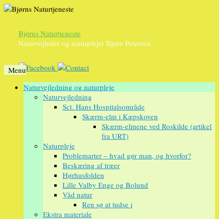
Bjørns Naturtjeneste
Naturvejleder og naturplejer Bjørn Petersen
Menu
Videre
Naturvejledning og naturpleje
til
Naturvejledning
indhold
Sct. Hans Hospitalsområde
Skærm-elm i Kæpskoven
Skærm-elmene ved Roskilde (artikel
fra URT)
Naturpleje
Problemarter – hvad gør man, og hvorfor?
Beskæring af træer
Hørhusfolden
Lille Valby Enge og Bolund
Våd natur
Ren sø at tudse i
Ekstra materiale