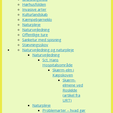
Hørhusfolden
Invasive arter
Kulturlandskab
Kæmpebjørneklo
Naturpleje
Naturvejledning
Offentlige ture
Sanketur med spisning
Stævningsskov
Naturvejledning og naturpleje
Naturvejledning
Sct. Hans
Hospitalsområde
Skærm-elm i
Kæpskoven
Skærm-
elmene ved
Roskilde
(artikel fra
URT)
Naturpleje
Problemarter – hvad gør