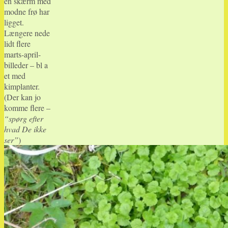
en skærm med
modne frø har
ligget.
Længere nede
lidt flere
marts-april-
billeder – bl a
et med
kimplanter.
(Der kan jo
komme flere –
“spørg efter
hvad De ikke
ser”
)