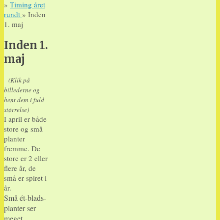
»
Timing året
rundt
» Inden
1. maj
Inden 1.
maj
(Klik på
billederne og
hent dem i fuld
størrelse)
I april er både
store og små
planter
fremme. De
store er 2 eller
flere år, de
små er spiret i
år.
Små ét-blads-
planter ser
meget