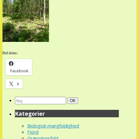
Del dette:
Facebook
X
Search
Søg
OK
for:
Kategorier
Biologisk mangfoldighed
Fjord
Græsningsfold