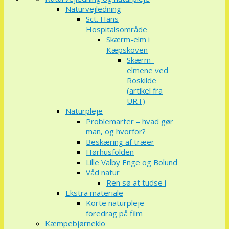
Naturvejledning
Sct. Hans
Hospitalsområde
Skærm-elm i
Kæpskoven
Skærm-
elmene ved
Roskilde
(artikel fra
URT)
Naturpleje
Problemarter – hvad gør
man, og hvorfor?
Beskæring af træer
Hørhusfolden
Lille Valby Enge og Bolund
Våd natur
Ren sø at tudse i
Ekstra materiale
Korte naturpleje-
foredrag på film
Kæmpebjørneklo