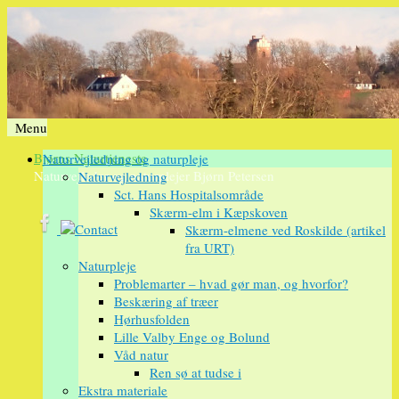
Menu
Videre
Bjørns Naturtjeneste
Naturvejledning og naturpleje
til
Naturvejleder og naturplejer Bjørn Petersen
Naturvejledning
indhold
Sct. Hans Hospitalsområde
Skærm-elm i Kæpskoven
Skærm-elmene ved Roskilde (artikel
fra URT)
Naturpleje
Problemarter – hvad gør man, og hvorfor?
Beskæring af træer
Hørhusfolden
Lille Valby Enge og Bolund
Våd natur
Ren sø at tudse i
Ekstra materiale