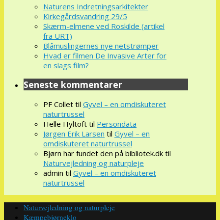
Naturens Indretningsarkitekter
Kirkegårdsvandring 29/5
Skærm-elmene ved Roskilde (artikel
fra URT)
Blåmuslingernes nye netstrømper
Hvad er filmen De Invasive Arter for
en slags film?
Seneste kommentarer
PF Collet
til
Gyvel – en omdiskuteret
naturtrussel
Helle Hyltoft
til
Persondata
Jørgen Erik Larsen
til
Gyvel – en
omdiskuteret naturtrussel
Bjørn har fundet den på bibliotek.dk
til
Naturvejledning og naturpleje
admin
til
Gyvel – en omdiskuteret
naturtrussel
Naturvejledning og naturpleje
Kæmpebjørneklo