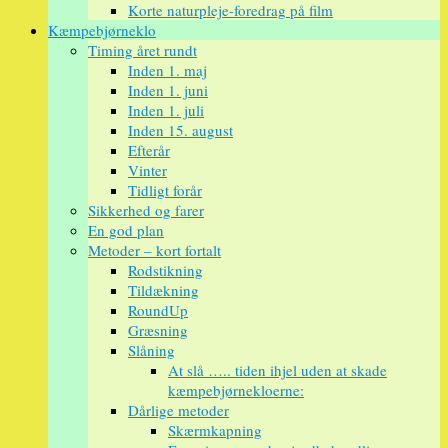
Korte naturpleje-foredrag på film
Kæmpebjørneklo
Timing året rundt
Inden 1. maj
Inden 1. juni
Inden 1. juli
Inden 15. august
Efterår
Vinter
Tidligt forår
Sikkerhed og farer
En god plan
Metoder – kort fortalt
Rodstikning
Tildækning
RoundUp
Græsning
Slåning
At slå ….. tiden ihjel uden at skade
kæmpebjørnekloerne:
Dårlige metoder
Skærmkapning