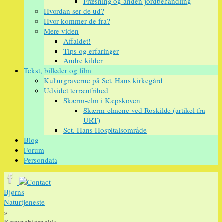
Fræsning og anden jordbehandling
Hvordan ser de ud?
Hvor kommer de fra?
Mere viden
Affaldet!
Tips og erfaringer
Andre kilder
Tekst, billeder og film
Kulturgraverne på Sct. Hans kirkegård
Udvidet terrænfrihed
Skærm-elm i Kæpskoven
Skærm-elmene ved Roskilde (artikel fra
URT)
Sct. Hans Hospitalsområde
Blog
Forum
Persondata
Bjørns
Naturtjeneste
»
Kæmpebjørneklo