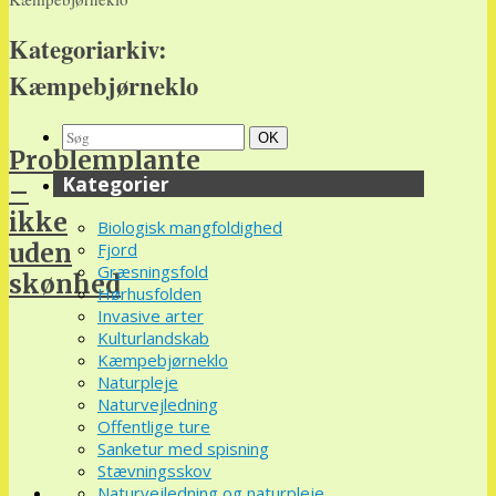
Kategoriarkiv:
Kæmpebjørneklo
Search
Søg
OK
Problemplante
for:
Kategorier
–
ikke
Biologisk mangfoldighed
uden
Fjord
Græsningsfold
skønhed
Hørhusfolden
Invasive arter
Kulturlandskab
Kæmpebjørneklo
Naturpleje
Naturvejledning
Offentlige ture
Sanketur med spisning
Stævningsskov
Naturvejledning og naturpleje