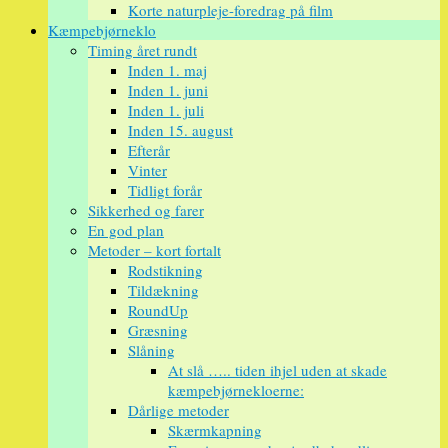
Korte naturpleje-foredrag på film
Kæmpebjørneklo
Timing året rundt
Inden 1. maj
Inden 1. juni
Inden 1. juli
Inden 15. august
Efterår
Vinter
Tidligt forår
Sikkerhed og farer
En god plan
Metoder – kort fortalt
Rodstikning
Tildækning
RoundUp
Græsning
Slåning
At slå ….. tiden ihjel uden at skade
kæmpebjørnekloerne:
Dårlige metoder
Skærmkapning