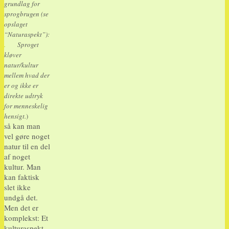
grundlag for
sprogbrugen (se
opslaget
“Naturaspekt”):
.
Sproget
kløver
natur/kultur
mellem hvad der
er og ikke er
direkte udtryk
for menneskelig
hensigt.
)
så kan man
vel gøre noget
natur til en del
af noget
kultur. Man
kan faktisk
slet ikke
undgå det.
Men det er
komplekst: Et
kulturaspekt