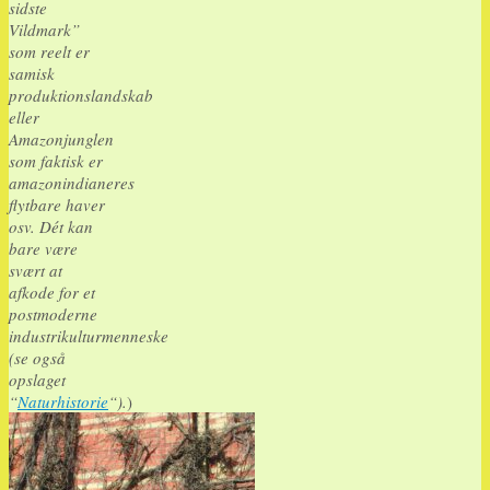
sidste
Vildmark”
som reelt er
samisk
produktionslandskab
eller
Amazonjunglen
som faktisk er
amazonindianeres
flytbare haver
osv. Dét kan
bare være
svært at
afkode for et
postmoderne
industrikulturmenneske
(se også
opslaget
“
Naturhistorie
“).
)