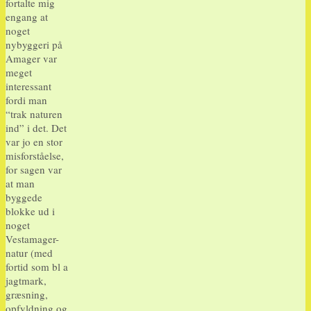
fortalte mig
engang at
noget
nybyggeri på
Amager var
meget
interessant
fordi man
“trak naturen
ind” i det. Det
var jo en stor
misforståelse,
for sagen var
at man
byggede
blokke ud i
noget
Vestamager-
natur (med
fortid som bl a
jagtmark,
græsning,
opfyldning og