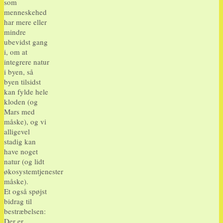
som
menneskehed
har mere eller
mindre
ubevidst gang
i, om at
integrere natur
i byen, så
byen tilsidst
kan fylde hele
kloden (og
Mars med
måske), og vi
alligevel
stadig kan
have noget
natur (og lidt
økosystemtjenester
måske).
Et også spøjst
bidrag til
bestræbelsen:
Der er