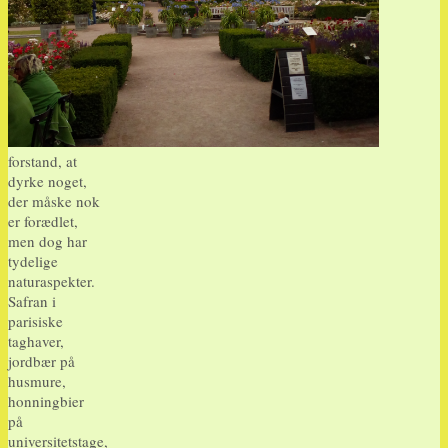
forstand, at
dyrke noget,
der måske nok
er forædlet,
men dog har
tydelige
naturaspekter.
Safran i
parisiske
taghaver,
jordbær på
husmure,
honningbier
på
universitetstage,