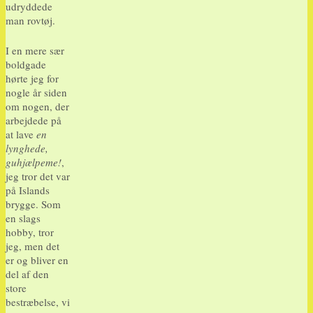
udryddede
man rovtøj.
I en mere sær
boldgade
hørte jeg for
nogle år siden
om nogen, der
arbejdede på
at lave
en
lynghede,
guhjælpeme!
,
jeg tror det var
på Islands
brygge. Som
en slags
hobby, tror
jeg, men det
er og bliver en
del af den
store
bestræbelse, vi