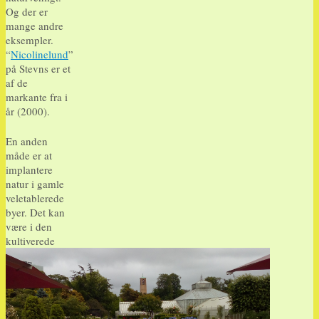
Og der er
mange andre
eksempler.
“
Nicolinelund
”
på Stevns er et
af de
markante fra i
år (2000).
En anden
måde er at
implantere
natur i gamle
veletablerede
byer. Det kan
være i den
kultiverede