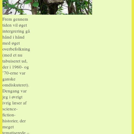
Frem gennem
tiden vil øget
intergrering gå
hånd i hånd
med øget
overbefolkning
(med et nu
tabuiseret ud,
der i 1960- og
’70-erne var
ganske
omdiskuteret).
Dengang var
jeg i øvrigt
ivrig læser af
science-
fiction-
historier, der
meget
tematiserede –