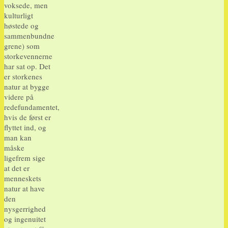
voksede, men
kulturligt
høstede og
sammenbundne
grene) som
storkevennerne
har sat op. Det
er storkenes
natur at bygge
videre på
redefundamentet,
hvis de først er
flyttet ind, og
man kan
måske
ligefrem sige
at det er
menneskets
natur at have
den
nysgerrighed
og ingenuitet