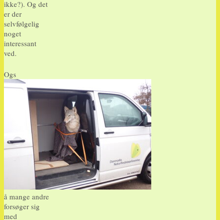
ikke?). Og det
er der
selvfølgelig
noget
interessant
ved.
Ogs
å mange andre
forsøger sig
med