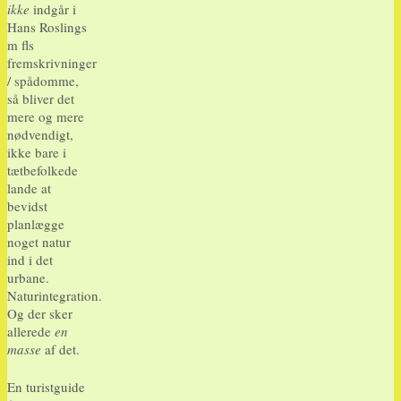
ikke
indgår i
Hans Roslings
m fls
fremskrivninger
/ spådomme,
så bliver det
mere og mere
nødvendigt,
ikke bare i
tætbefolkede
lande at
bevidst
planlægge
noget natur
ind i det
urbane.
Naturintegration.
Og der sker
allerede
en
masse
af det.
En turistguide