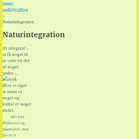
natur-
ordkløverbog
»
Naturintegration
Naturintegration
At integrere –
at få noget til
at være en del
af noget
andet….
Hvis vi siger
at natur er
noget og
kultur er noget
andet,
.
(det kan
diskuteres og
nuanceres, men
det er et