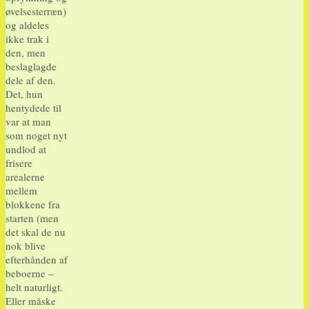
øvelsesterræn)
og aldeles
ikke trak i
den, men
beslaglagde
dele af den.
Det, hun
hentydede til
var at man
som noget nyt
undlod at
frisere
arealerne
mellem
blokkene fra
starten (men
det skal de nu
nok blive
efterhånden af
beboerne –
helt naturligt.
Eller måske