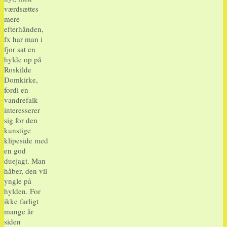
værdsættes
mere
efterhånden,
fx har man i
fjor sat en
hylde op på
Roskilde
Domkirke,
fordi en
vandrefalk
interesserer
sig for den
kunstige
klipeside med
en god
duejagt. Man
håber, den vil
yngle på
hylden. For
ikke farligt
mange år
siden