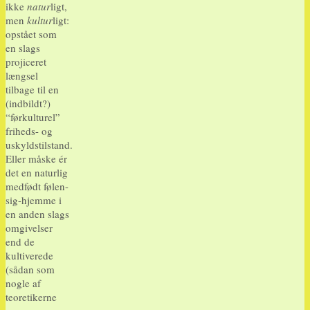
ikke
natur
ligt,
men
kultur
ligt:
opstået som
en slags
projiceret
længsel
tilbage til en
(indbildt?)
“førkulturel”
friheds- og
uskyldstilstand.
Eller måske ér
det en naturlig
medfødt følen-
sig-hjemme i
en anden slags
omgivelser
end de
kultiverede
(sådan som
nogle af
teoretikerne