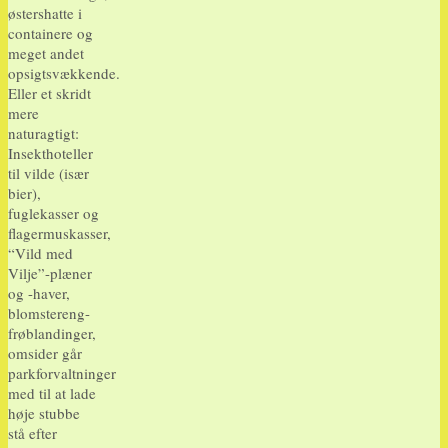
østershatte i
containere og
meget andet
opsigtsvækkende.
Eller et skridt
mere
naturagtigt:
Insekthoteller
til vilde (især
bier),
fuglekasser og
flagermuskasser,
“Vild med
Vilje”-plæner
og -haver,
blomstereng-
frøblandinger,
omsider går
parkforvaltninger
med til at lade
høje stubbe
stå efter