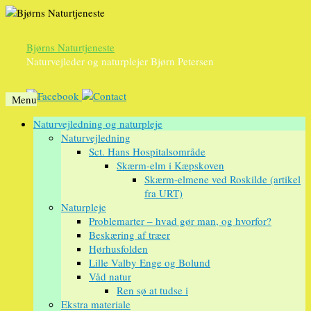
Bjørns Naturtjeneste
Naturvejleder og naturplejer Bjørn Petersen
Menu
Videre
Naturvejledning og naturpleje
til
Naturvejledning
indhold
Sct. Hans Hospitalsområde
Skærm-elm i Kæpskoven
Skærm-elmene ved Roskilde (artikel
fra URT)
Naturpleje
Problemarter – hvad gør man, og hvorfor?
Beskæring af træer
Hørhusfolden
Lille Valby Enge og Bolund
Våd natur
Ren sø at tudse i
Ekstra materiale