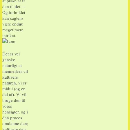
at prøve at få
den til det. –
Og forholdet
kan sagtens
være endnu
meget mere
intrikat.
Det er vel
ganske
naturligt at
mennesker vil
kultivere
naturen, vi er
midt i (og en
del af). Vi vil
bruge den til
vores
hensigter, og i
den proces
omdanne den;
kultivere den.