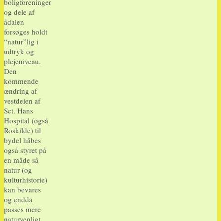
boligforeninger
og dele af
ådalen
forsøges holdt
“natur”lig i
udtryk og
plejeniveau.
Den
kommende
ændring af
vestdelen af
Sct. Hans
Hospital (også
Roskilde) til
bydel håbes
også styret på
en måde så
natur (og
kulturhistorie)
kan bevares
og endda
passes mere
naturvenligt.