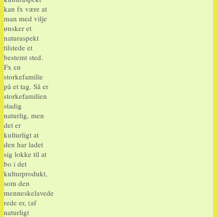
kan fx være at
man med vilje
ønsker et
naturaspekt
tilstede et
bestemt sted.
Fx en
storkefamilie
på et tag. Så er
storkefamilien
stadig
naturlig, men
det er
kulturligt at
den har ladet
sig lokke til at
bo i det
kulturprodukt,
som den
menneskelavede
rede er, (af
naturligt