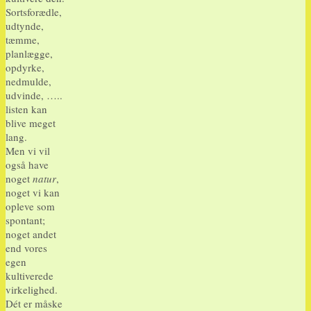
Sortsforædle,
udtynde,
tæmme,
planlægge,
opdyrke,
nedmulde,
udvinde, …..
listen kan
blive meget
lang.
Men vi vil
også have
noget
natur
,
noget vi kan
opleve som
spontant;
noget andet
end vores
egen
kultiverede
virkelighed.
Dét er måske