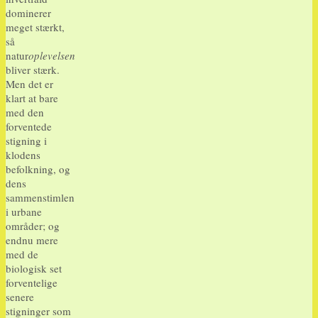
dominerer
meget stærkt,
så
natur
oplevelsen
bliver stærk.
Men det er
klart at bare
med den
forventede
stigning i
klodens
befolkning, og
dens
sammenstimlen
i urbane
områder; og
endnu mere
med de
biologisk set
forventelige
senere
stigninger som