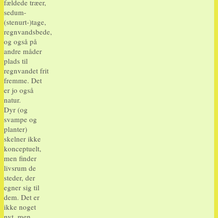
fældede træer,
sedum-
(stenurt-)tage,
regnvandsbede,
og også på
andre måder
plads til
regnvandet frit
fremme. Det
er jo også
natur.
Dyr (og
svampe og
planter)
skelner ikke
konceptuelt,
men finder
livsrum de
steder, der
egner sig til
dem. Det er
ikke noget
nyt, men