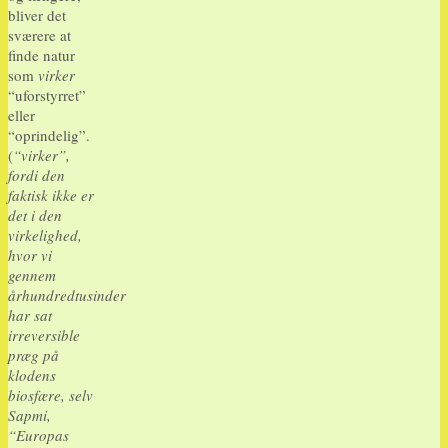
bliver det
sværere at
finde natur
som
virker
“uforstyrret”
eller
“oprindelig”.
(
“virker”,
fordi den
faktisk ikke er
det i den
virkelighed,
hvor vi
gennem
århundredtusinder
har sat
irreversible
præg på
klodens
biosfære, selv
Sapmi,
“Europas