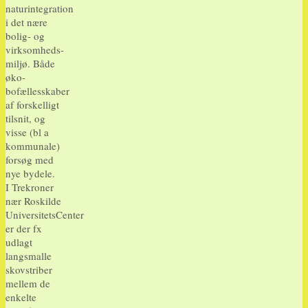
naturintegration
i det nære
bolig- og
virksomheds-
miljø. Både
øko-
bofællesskaber
af forskelligt
tilsnit, og
visse (bl a
kommunale)
forsøg med
nye bydele.
I Trekroner
nær Roskilde
UniversitetsCenter
er der fx
udlagt
langsmalle
skovstriber
mellem de
enkelte