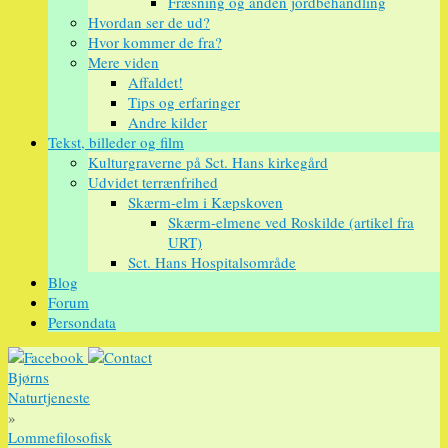
Fræsning og anden jordbehandling
Hvordan ser de ud?
Hvor kommer de fra?
Mere viden
Affaldet!
Tips og erfaringer
Andre kilder
Tekst, billeder og film
Kulturgraverne på Sct. Hans kirkegård
Udvidet terrænfrihed
Skærm-elm i Kæpskoven
Skærm-elmene ved Roskilde (artikel fra
URT)
Sct. Hans Hospitalsområde
Blog
Forum
Persondata
Bjørns
Naturtjeneste
»
Lommefilosofisk