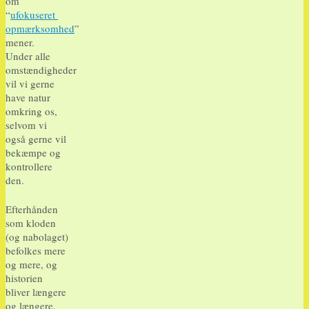
om
“
ufokuseret
opmærksomhed
”
mener.
Under alle
omstændigheder
vil vi gerne
have natur
omkring os,
selvom vi
også gerne vil
bekæmpe og
kontrollere
den.
Efterhånden
som kloden
(og nabolaget)
befolkes mere
og mere, og
historien
bliver længere
og længere,