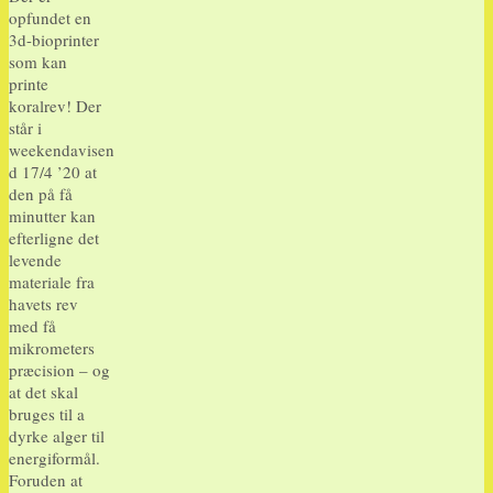
opfundet en
3d-bioprinter
som kan
printe
koralrev! Der
står i
weekendavisen
d 17/4 ’20 at
den på få
minutter kan
efterligne det
levende
materiale fra
havets rev
med få
mikrometers
præcision – og
at det skal
bruges til a
dyrke alger til
energiformål.
Foruden at