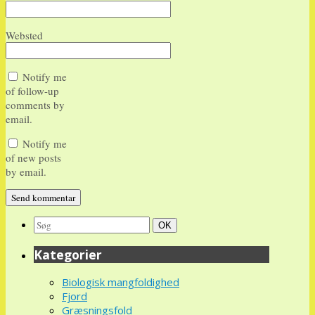
Websted
Notify me
of follow-up
comments by
email.
Notify me
of new posts
by email.
Search
Søg
OK
for:
Kategorier
Biologisk mangfoldighed
Fjord
Græsningsfold