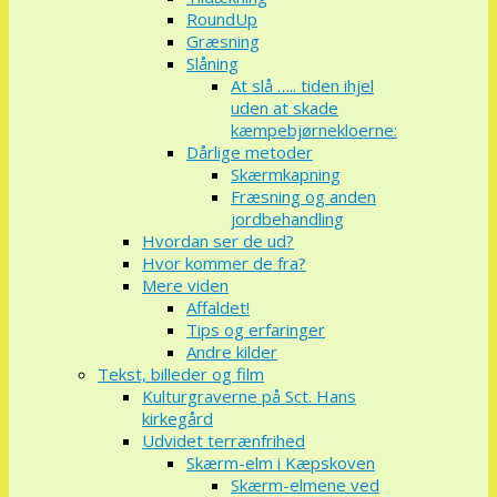
RoundUp
Græsning
Slåning
At slå ….. tiden ihjel
uden at skade
kæmpebjørnekloerne:
Dårlige metoder
Skærmkapning
Fræsning og anden
jordbehandling
Hvordan ser de ud?
Hvor kommer de fra?
Mere viden
Affaldet!
Tips og erfaringer
Andre kilder
Tekst, billeder og film
Kulturgraverne på Sct. Hans
kirkegård
Udvidet terrænfrihed
Skærm-elm i Kæpskoven
Skærm-elmene ved