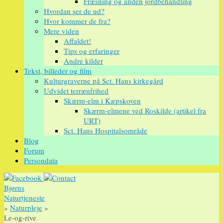
Fræsning og anden jordbehandling
Hvordan ser de ud?
Hvor kommer de fra?
Mere viden
Affaldet!
Tips og erfaringer
Andre kilder
Tekst, billeder og film
Kulturgraverne på Sct. Hans kirkegård
Udvidet terrænfrihed
Skærm-elm i Kæpskoven
Skærm-elmene ved Roskilde (artikel fra
URT)
Sct. Hans Hospitalsområde
Blog
Forum
Persondata
Bjørns
Naturtjeneste
»
Naturpleje
»
Le-og-rive