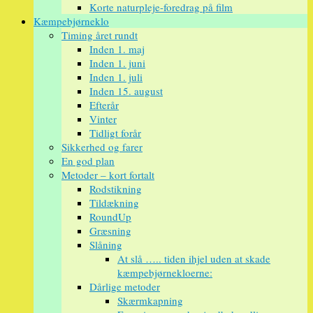
Korte naturpleje-foredrag på film
Kæmpebjørneklo
Timing året rundt
Inden 1. maj
Inden 1. juni
Inden 1. juli
Inden 15. august
Efterår
Vinter
Tidligt forår
Sikkerhed og farer
En god plan
Metoder – kort fortalt
Rodstikning
Tildækning
RoundUp
Græsning
Slåning
At slå ….. tiden ihjel uden at skade
kæmpebjørnekloerne:
Dårlige metoder
Skærmkapning