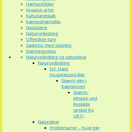
Hørhusfolden
Invasive arter
Kulturlandskab
Kæmpebjørneklo
Naturpleje
Naturvejledning
Offentlige ture
Sanketur med spisning
Stævningsskov
Naturvejledning og naturpleje
Naturvejledning
Sct. Hans
Hospitalsområde
Skærm-elm i
Kæpskoven
Skærm-
elmene ved
Roskilde
(artikel fra
URT)
Naturpleje
Problemarter – hvad gør