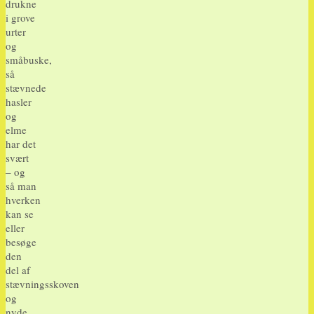
drukne
i grove
urter
og
småbuske,
så
stævnede
hasler
og
elme
har det
svært
– og
så man
hverken
kan se
eller
besøge
den
del af
stævningsskoven
og
nyde