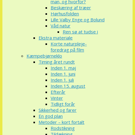
man, og hvorfor?
Beskæring af træer
Hørhusfolden
Lille Valby Enge og Bolund
Våd natur
Ren sø at tudse i
Ekstra materiale
Korte naturpleje-
foredrag på film
Kæmpebjørneklo
Timing året rundt
Inden 1. maj
Inden 1. juni
Inden 1. juli
Inden 15. august
Efterår
Vinter
Tidligt forår
Sikkerhed og farer
En god plan
Metoder – kort fortalt
Rodstikning
Tildækning