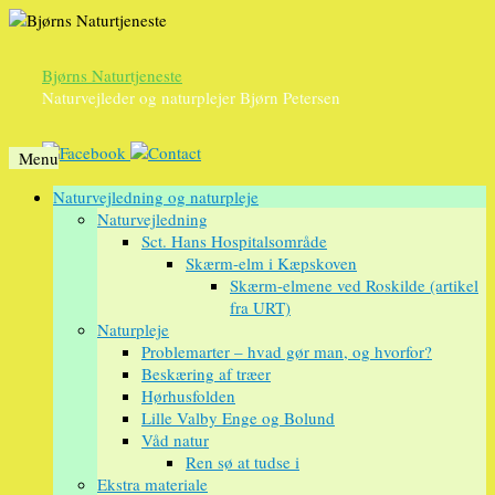
Bjørns Naturtjeneste
Naturvejleder og naturplejer Bjørn Petersen
Menu
Videre
Naturvejledning og naturpleje
til
Naturvejledning
indhold
Sct. Hans Hospitalsområde
Skærm-elm i Kæpskoven
Skærm-elmene ved Roskilde (artikel
fra URT)
Naturpleje
Problemarter – hvad gør man, og hvorfor?
Beskæring af træer
Hørhusfolden
Lille Valby Enge og Bolund
Våd natur
Ren sø at tudse i
Ekstra materiale