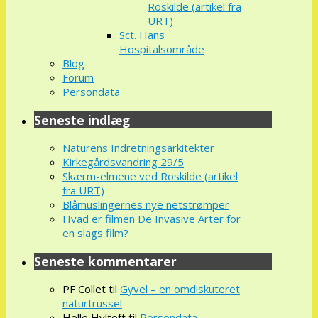
Roskilde (artikel fra
URT)
Sct. Hans
Hospitalsområde
Blog
Forum
Persondata
Seneste indlæg
Naturens Indretningsarkitekter
Kirkegårdsvandring 29/5
Skærm-elmene ved Roskilde (artikel
fra URT)
Blåmuslingernes nye netstrømper
Hvad er filmen De Invasive Arter for
en slags film?
Seneste kommentarer
PF Collet
til
Gyvel – en omdiskuteret
naturtrussel
Helle Hyltoft
til
Persondata