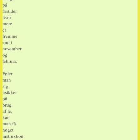
på
årstider
hvor
mere
er
fremme
end i
november
og
februar.
.
Føler
man
sig
usikker
på
brug
af le,
kan
man få
noget
instruktion