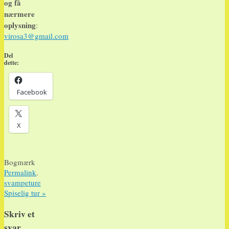
og få
nærmere
oplysning
:
virosa3@gmail.com
Del
dette:
Facebook
X
Bogmærk
Permalink
.
svampeture
Spiselig tur
»
Skriv et
svar