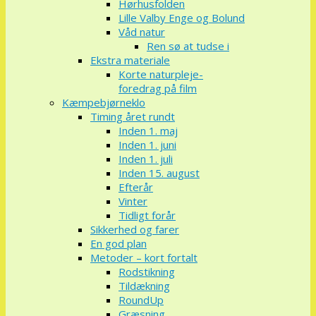
Hørhusfolden
Lille Valby Enge og Bolund
Våd natur
Ren sø at tudse i
Ekstra materiale
Korte naturpleje-
foredrag på film
Kæmpebjørneklo
Timing året rundt
Inden 1. maj
Inden 1. juni
Inden 1. juli
Inden 15. august
Efterår
Vinter
Tidligt forår
Sikkerhed og farer
En god plan
Metoder – kort fortalt
Rodstikning
Tildækning
RoundUp
Græsning