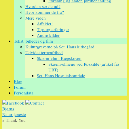
Fræsning og anden jordbehandling
Hvordan ser de ud?
Hvor kommer de fra?
Mere viden
Affaldet!
Tips og erfaringer
Andre kilder
Tekst, billeder og film
Kulturgraverne på Sct. Hans kirkegård
Udvidet terrænfrihed
Skærm-elm i Kæpskoven
Skærm-elmene ved Roskilde (artikel fra
URT)
Sct. Hans Hospitalsområde
Blog
Forum
Persondata
Bjørns
Naturtjeneste
» Thank You