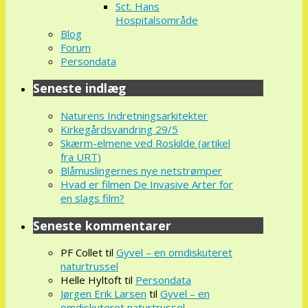
Sct. Hans
Hospitalsområde
Blog
Forum
Persondata
Seneste indlæg
Naturens Indretningsarkitekter
Kirkegårdsvandring 29/5
Skærm-elmene ved Roskilde (artikel
fra URT)
Blåmuslingernes nye netstrømper
Hvad er filmen De Invasive Arter for
en slags film?
Seneste kommentarer
PF Collet
til
Gyvel – en omdiskuteret
naturtrussel
Helle Hyltoft
til
Persondata
Jørgen Erik Larsen
til
Gyvel – en
omdiskuteret naturtrussel