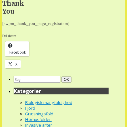
Thank
You
[swpm_thank_you_page_registration]
Del dette:
Facebook
X
Search
Søg
OK
for:
Kategorier
Biologisk mangfoldighed
Fjord
Græsningsfold
Hørhusfolden
Invasive arter