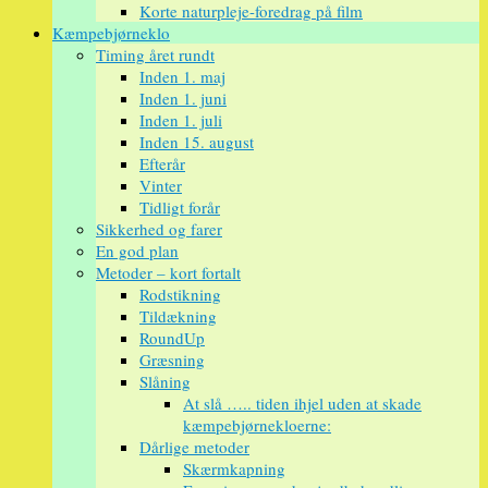
Korte naturpleje-foredrag på film
Kæmpebjørneklo
Timing året rundt
Inden 1. maj
Inden 1. juni
Inden 1. juli
Inden 15. august
Efterår
Vinter
Tidligt forår
Sikkerhed og farer
En god plan
Metoder – kort fortalt
Rodstikning
Tildækning
RoundUp
Græsning
Slåning
At slå ….. tiden ihjel uden at skade
kæmpebjørnekloerne:
Dårlige metoder
Skærmkapning