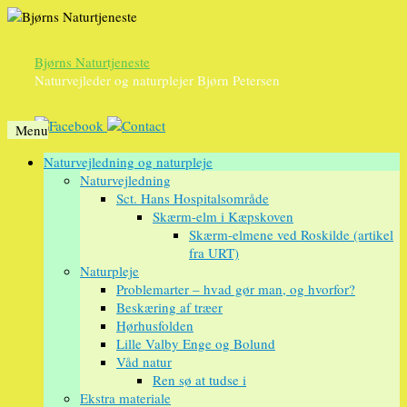
Bjørns Naturtjeneste
Naturvejleder og naturplejer Bjørn Petersen
Menu
Videre
Naturvejledning og naturpleje
til
Naturvejledning
indhold
Sct. Hans Hospitalsområde
Skærm-elm i Kæpskoven
Skærm-elmene ved Roskilde (artikel
fra URT)
Naturpleje
Problemarter – hvad gør man, og hvorfor?
Beskæring af træer
Hørhusfolden
Lille Valby Enge og Bolund
Våd natur
Ren sø at tudse i
Ekstra materiale