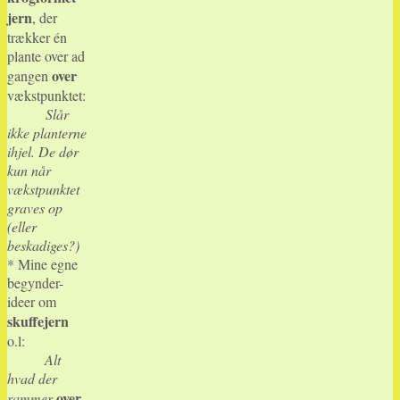
jern
, der
trækker én
plante over ad
over
gangen
vækstpunktet:
Slår
ikke planterne
ihjel. De dør
kun når
vækstpunktet
graves op
(eller
beskadiges?)
* Mine egne
begynder-
ideer om
skuffejern
o.l:
Alt
hvad der
over
rammer