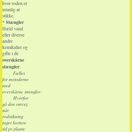
hvor roden er
umulig at
stikke.
Stængler
*
Hæld vand
eller diverse
andre
kemikalier og
gifte i de
overskårne
stængler
:
Fælles
for metoderne
med
overskårne
stængler
:
Hvorfor
gå den omvej,
når
rodstikning
tager kortere
tid pr plante