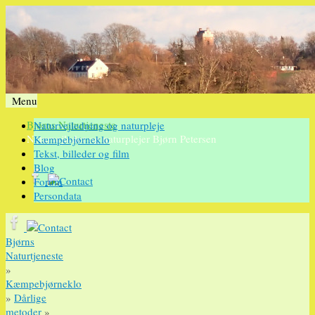
Menu
Videre
Bjørns Naturtjeneste
Naturvejledning og naturpleje
til
Naturvejleder og naturplejer Bjørn Petersen
Kæmpebjørneklo
indhold
Tekst, billeder og film
Blog
Forum
Persondata
Bjørns
Naturtjeneste
»
Kæmpebjørneklo
»
Dårlige
metoder
»