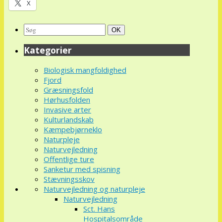
X
Search
Søg
OK
for:
Kategorier
Biologisk mangfoldighed
Fjord
Græsningsfold
Hørhusfolden
Invasive arter
Kulturlandskab
Kæmpebjørneklo
Naturpleje
Naturvejledning
Offentlige ture
Sanketur med spisning
Stævningsskov
Naturvejledning og naturpleje
Naturvejledning
Sct. Hans
Hospitalsområde