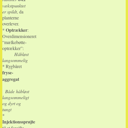
vækstpunktet
er spildt
, da
planterne
overlever.
Optrækker
*
:
Overdimensioneret
“mælkebøtte-
optrækker”:
Håbløst
langsommelig
* Rygbåret
fryse-
aggregat
Både
håbløst
langsommeligt
og dyrt og
tungt
*
Injektionssprøjte
til at forgifte