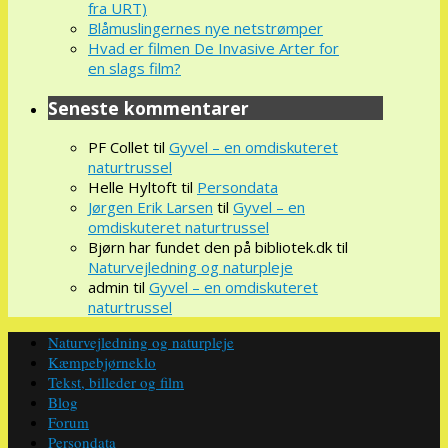
fra URT)
Blåmuslingernes nye netstrømper
Hvad er filmen De Invasive Arter for
en slags film?
Seneste kommentarer
PF Collet
til
Gyvel – en omdiskuteret
naturtrussel
Helle Hyltoft
til
Persondata
Jørgen Erik Larsen
til
Gyvel – en
omdiskuteret naturtrussel
Bjørn har fundet den på bibliotek.dk
til
Naturvejledning og naturpleje
admin
til
Gyvel – en omdiskuteret
naturtrussel
Naturvejledning og naturpleje
Kæmpebjørneklo
Tekst, billeder og film
Blog
Forum
Persondata