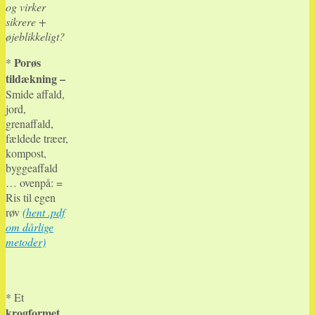
og virker
sikrere +
øjeblikkeligt?
Porøs
*
tildækning –
Smide affald,
jord,
grenaffald,
fældede træer,
kompost,
byggeaffald
… ovenpå: =
Ris til egen
røv
(hent .pdf
om dårlige
metoder)
* Et
krogformet