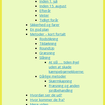
Inden 1. juli
Inden 15. august
Efterår
Vinter
Tidligt forår
Sikkerhed og farer
En god plan
Metoder – kort fortalt
Rodstikning
Tildækning
RoundUp
Græsning
Slåning
At slå ….. tiden ihjel
uden at skade
kæmpebjørnekloerne:
Dårlige metoder
Skærmkapning
Fræsning og anden
jordbehandling
Hvordan ser de ud?
Hvor kommer de fra?
Mere viden