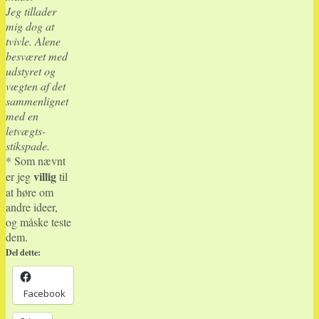
Jeg tillader
mig dog at
tvivle. Alene
besværet med
udstyret og
vægten af det
sammenlignet
med en
letvægts-
stikspade.
* Som nævnt
villig
er jeg
til
at høre om
andre ideer,
og måske teste
dem.
Del dette:
Facebook