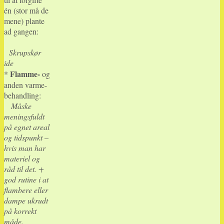
én (stor må de
mene) plante
ad gangen:
Skrupskør
ide
Flamme-
*
og
anden varme-
behandling:
Måske
meningsfuldt
på egnet areal
og tidspunkt –
hvis man har
materiel og
råd til det. +
god rutine i at
flambere eller
dampe ukrudt
på korrekt
måde.