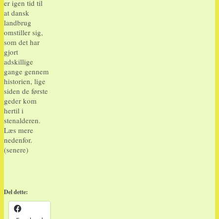
er igen tid til
at dansk
landbrug
omstiller sig,
som det har
gjort
adskillige
gange gennem
historien, lige
siden de første
geder kom
hertil i
stenalderen.
Læs mere
nedenfor.
(senere)
Del dette: