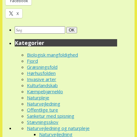
Facebook
X
Search
Søg
OK
for:
Kategorier
Biologisk mangfoldighed
Fjord
Græsningsfold
Hørhusfolden
Invasive arter
Kulturlandskab
Kæmpebjørneklo
Naturpleje
Naturvejledning
Offentlige ture
Sanketur med spisning
Stævningsskov
Naturvejledning og naturpleje
Naturvejledning