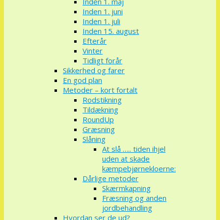
Inden 1. maj
Inden 1. juni
Inden 1. juli
Inden 15. august
Efterår
Vinter
Tidligt forår
Sikkerhed og farer
En god plan
Metoder – kort fortalt
Rodstikning
Tildækning
RoundUp
Græsning
Slåning
At slå ….. tiden ihjel
uden at skade
kæmpebjørnekloerne:
Dårlige metoder
Skærmkapning
Fræsning og anden
jordbehandling
Hvordan ser de ud?