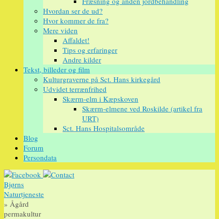
Fræsning og anden jordbehandling
Hvordan ser de ud?
Hvor kommer de fra?
Mere viden
Affaldet!
Tips og erfaringer
Andre kilder
Tekst, billeder og film
Kulturgraverne på Sct. Hans kirkegård
Udvidet terrænfrihed
Skærm-elm i Kæpskoven
Skærm-elmene ved Roskilde (artikel fra
URT)
Sct. Hans Hospitalsområde
Blog
Forum
Persondata
Bjørns
Naturtjeneste
» Ågård
permakultur