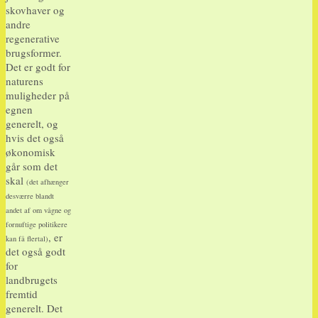
skovhaver og
andre
regenerative
brugsformer.
Det er godt for
naturens
muligheder på
egnen
generelt, og
hvis det også
økonomisk
går som det
skal
(det afhænger
desværre blandt
andet af om vågne og
fornuftige politikere
, er
kan få flertal)
det også godt
for
landbrugets
fremtid
generelt. Det