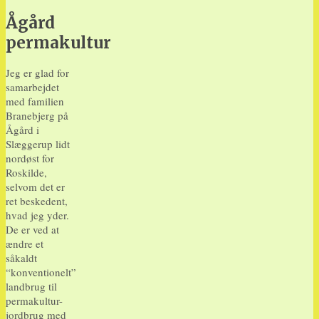
Ågård
permakultur
Jeg er glad for
samarbejdet
med familien
Branebjerg på
Ågård i
Slæggerup lidt
nordøst for
Roskilde,
selvom det er
ret beskedent,
hvad jeg yder.
De er ved at
ændre et
såkaldt
“konventionelt”
landbrug til
permakultur-
jordbrug med