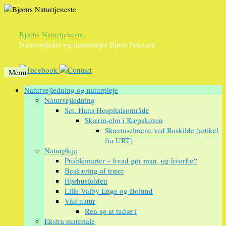
Bjørns Naturtjeneste
Naturvejleder og naturplejer Bjørn Petersen
Menu
Videre
Naturvejledning og naturpleje
til
Naturvejledning
indhold
Sct. Hans Hospitalsområde
Skærm-elm i Kæpskoven
Skærm-elmene ved Roskilde (artikel
fra URT)
Naturpleje
Problemarter – hvad gør man, og hvorfor?
Beskæring af træer
Hørhusfolden
Lille Valby Enge og Bolund
Våd natur
Ren sø at tudse i
Ekstra materiale