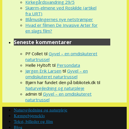
Kirkegårdsvandring 29/5
Skærm-elmene ved Roskilde (artikel
fra URT)
Blåmuslingernes nye netstrømper
Hvad er filmen De Invasive Arter for
en slags film?
Seneste kommentarer
PF Collet
til
Gyvel – en omdiskuteret
naturtrussel
Helle Hyltoft
til
Persondata
Jørgen Erik Larsen
til
Gyvel – en
omdiskuteret naturtrussel
Bjørn har fundet den på bibliotek.dk
til
Naturvejledning og naturpleje
admin
til
Gyvel – en omdiskuteret
naturtrussel
Naturvejledning og naturpleje
Kæmpebjørneklo
Tekst, billeder og film
Blog