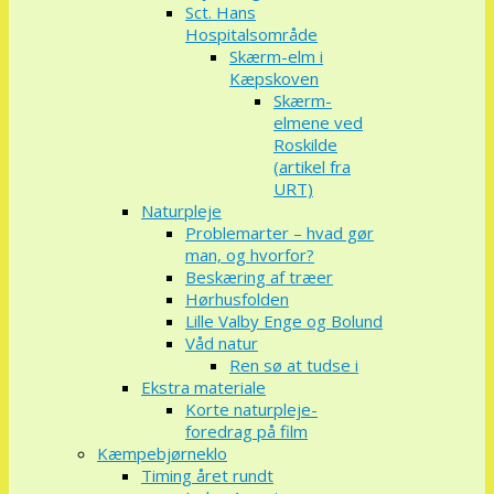
Sct. Hans
Hospitalsområde
Skærm-elm i
Kæpskoven
Skærm-
elmene ved
Roskilde
(artikel fra
URT)
Naturpleje
Problemarter – hvad gør
man, og hvorfor?
Beskæring af træer
Hørhusfolden
Lille Valby Enge og Bolund
Våd natur
Ren sø at tudse i
Ekstra materiale
Korte naturpleje-
foredrag på film
Kæmpebjørneklo
Timing året rundt