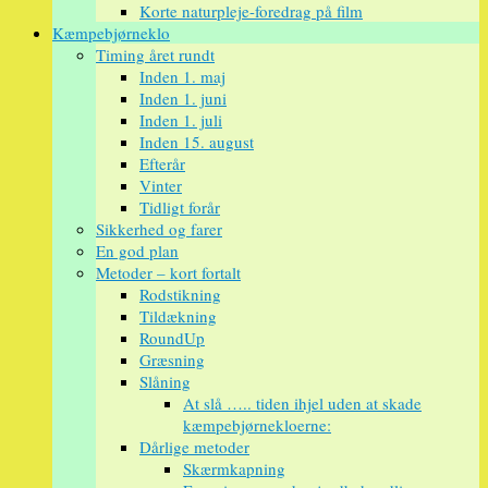
Korte naturpleje-foredrag på film
Kæmpebjørneklo
Timing året rundt
Inden 1. maj
Inden 1. juni
Inden 1. juli
Inden 15. august
Efterår
Vinter
Tidligt forår
Sikkerhed og farer
En god plan
Metoder – kort fortalt
Rodstikning
Tildækning
RoundUp
Græsning
Slåning
At slå ….. tiden ihjel uden at skade
kæmpebjørnekloerne:
Dårlige metoder
Skærmkapning